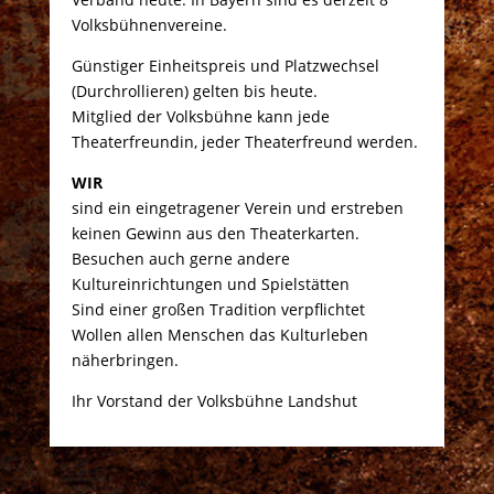
Volksbühnenvereine.
Günstiger Einheitspreis und Platzwechsel
(Durchrollieren) gelten bis heute.
Mitglied der Volksbühne kann jede
Archive
Kategorien
Theaterfreundin, jeder Theaterfreund werden.
Keine Archive zum Anzeigen.
Keine Kategorien
WIR
sind ein eingetragener Verein und erstreben
keinen Gewinn aus den Theaterkarten.
Besuchen auch gerne andere
Kultureinrichtungen und Spielstätten
Sind einer großen Tradition verpflichtet
Wollen allen Menschen das Kulturleben
näherbringen.
Ihr Vorstand der Volksbühne Landshut
Designed by Agentur-Lucky.de - J. Schneck