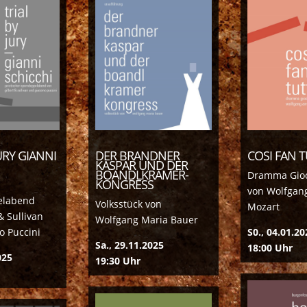
URY GIANNI
DER BRANDNER
COSI FAN 
KASPAR UND DER
BOANDLKRAMER-
Dramma Gio
KONGRESS
von Wolfgan
elabend
Volksstück von
Mozart
& Sullivan
Wolfgang Maria Bauer
 Puccini
S0., 04.01.20
Sa., 29.11.2025
18:00 Uhr
025
19:30 Uhr