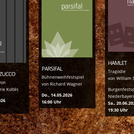
HAMLET
PARSIFAL
Tragödie
ZUCCO
Bühnenweihfestspiel
von William
von
von Richard Wagner
ie Koltès
Burgenfestsp
Do., 14.05.2026
Niederbayer
026
16:00 Uhr
Sa., 20.06.20
19:30 Uhr