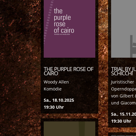
THE PURPLE ROSE OF
TRIAL BY J
CAIRO
SCHICCHI
Woody Allen
Juristischer
Komödie
Operndopp
von Gilbert 
Sa., 18.10.2025
und Giacomo
19:30 Uhr
Sa., 15.11.2
19:30 Uhr