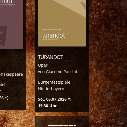
TURANDOT
Oper
von Giacomo Puccini
 Shakespeare
Burgenfestspiele
iele
Niederbayern
n
26 *)
So., 05.07.2026 *)
19:30 Uhr
—————–